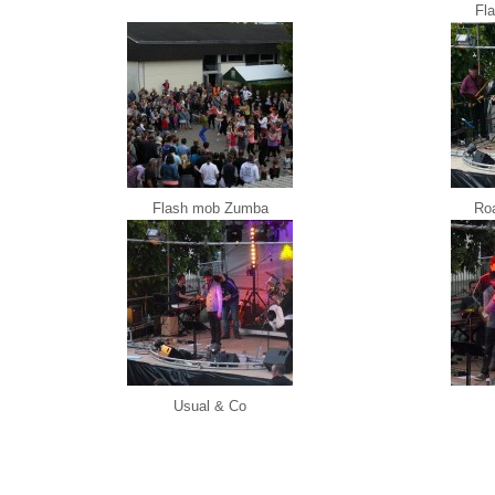
Fl
Flash mob Zumba
Ro
Usual & Co