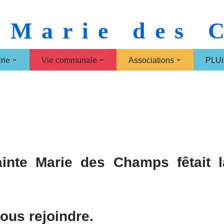
 Marie des
rie
Vie communale
Associations
PLUi
inte Marie des Champs fêtait l
ous rejoindre.