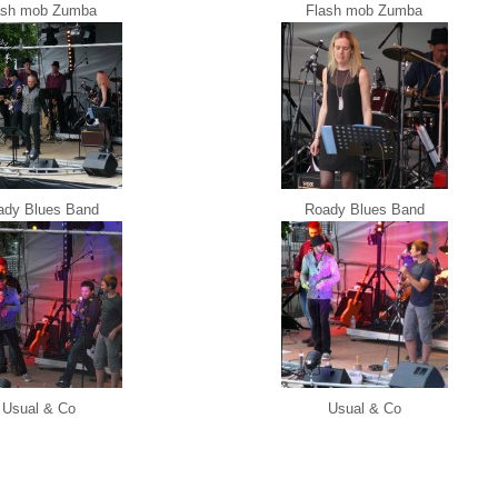
ash mob Zumba
Flash mob Zumba
ady Blues Band
Roady Blues Band
Usual & Co
Usual & Co