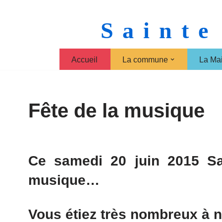
Sainte
Aller
au
contenu
Accueil
La commune
La Mai
Fête de la musique
Ce samedi 20 juin 2015 Sa
musique…
Vous étiez très nombreux à n