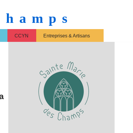
 Champs
CCYN
Entreprises & Artisans
a