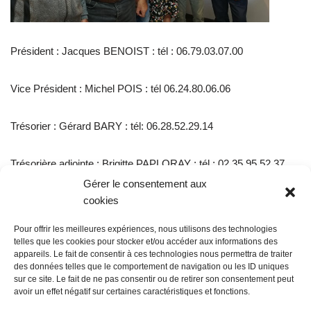
Président : Jacques BENOIST : tél : 06.79.03.07.00
Vice Président : Michel POIS : tél 06.24.80.06.06
Trésorier : Gérard BARY : tél: 06.28.52.29.14
Trésorière adjointe : Brigitte PAPLORAY : tél : 02.35.95.52.37
Gérer le consentement aux
cookies
Secrétaire : Catherine PLETS : tél : 06.23.03.40.34
Pour offrir les meilleures expériences, nous utilisons des technologies
Secrétaire adjointe : Annick BUREY : tél :06.67.41.27.86
telles que les cookies pour stocker et/ou accéder aux informations des
appareils. Le fait de consentir à ces technologies nous permettra de traiter
des données telles que le comportement de navigation ou les ID uniques
@ Sainte Marie des Champs
sur ce site. Le fait de ne pas consentir ou de retirer son consentement peut
Mentions légales
avoir un effet négatif sur certaines caractéristiques et fonctions.
propulsé par Tambour de Ville avec Wordpress
.