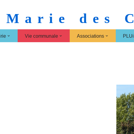
 Marie des
rie
Vie communale
Associations
PLUi