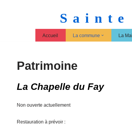
Sainte
Aller
au
contenu
Accueil
La commune
La Mai
Patrimoine
La Chapelle du Fay
Non ouverte actuellement
Restauration à prévoir :