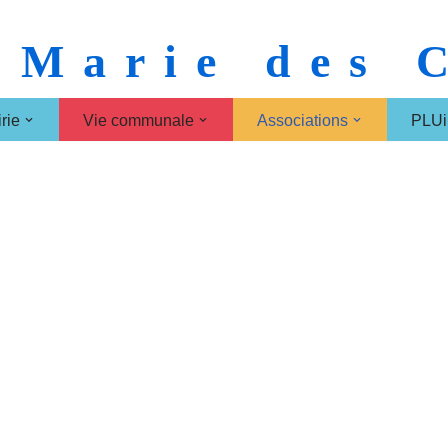
 Marie des
rie
Vie communale
Associations
PLUi