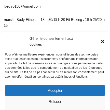
fbey76190@gmail.com
mardi
: Body Fitness : 18 h 30/19 h 20 Fit Boxing : 19 h 25/20 h
15
Gérer le consentement aux
mercredi
: Body Zen : 9 h 10 / 10 h
cookies
Jeudi
: Renforcement musculaire : 18 h 10 / 19 h – Pilates : 19
Pour offrir les meilleures expériences, nous utilisons des technologies
h 05 / 19 h 55
telles que les cookies pour stocker et/ou accéder aux informations des
appareils. Le fait de consentir à ces technologies nous permettra de traiter
des données telles que le comportement de navigation ou les ID uniques
@ Sainte Marie des Champs
sur ce site. Le fait de ne pas consentir ou de retirer son consentement peut
Mentions légales
avoir un effet négatif sur certaines caractéristiques et fonctions.
propulsé par Tambour de Ville avec Wordpress
.
Accepter
Refuser