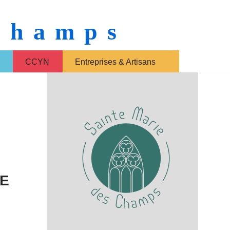
 Champs
CCYN
Entreprises & Artisans
RE