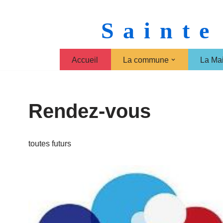
Sainte
Aller
au
contenu
Accueil
La commune
La Mai
Rendez-vous
toutes futurs