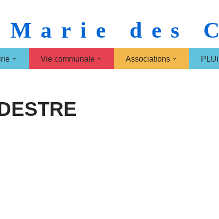
 Marie des
rie
Vie communale
Associations
PLUi
EDESTRE