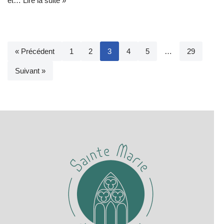
et…
Lire la suite »
« Précédent
1
2
3
4
5
…
29
Suivant »