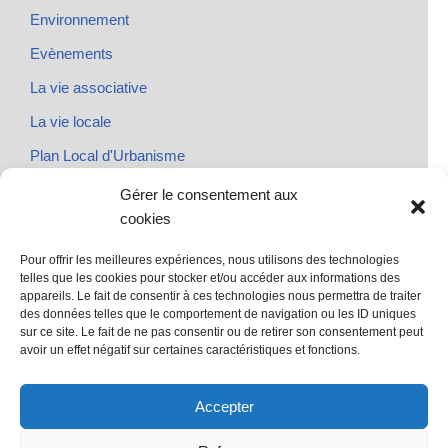
Environnement
Evènements
La vie associative
La vie locale
Plan Local d'Urbanisme
Rendez-vous
Gérer le consentement aux
cookies
Urbanisme
Pour offrir les meilleures expériences, nous utilisons des technologies
telles que les cookies pour stocker et/ou accéder aux informations des
appareils. Le fait de consentir à ces technologies nous permettra de traiter
des données telles que le comportement de navigation ou les ID uniques
@ Sainte Marie des Champs
sur ce site. Le fait de ne pas consentir ou de retirer son consentement peut
Mentions légales
avoir un effet négatif sur certaines caractéristiques et fonctions.
propulsé par Tambour de Ville avec Wordpress
.
Accepter