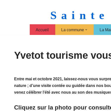
Sainte
Aller
au
contenu
Accueil
La commune
La Mai
Yvetot tourisme vou
Entre mai et octobre 2021, laissez-nous vous surpr
nature ; d’une visite contée ou guidée dans nos bou
venez célébrer l’été avec nous au son des musiques 
Cliquez sur la photo pour consul