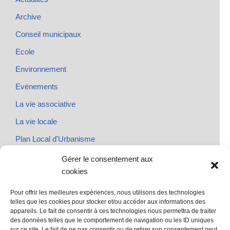
Archive
Conseil municipaux
Ecole
Environnement
Evènements
La vie associative
La vie locale
Plan Local d'Urbanisme
Rendez-vous
Gérer le consentement aux
cookies
Urbanisme
Pour offrir les meilleures expériences, nous utilisons des technologies
telles que les cookies pour stocker et/ou accéder aux informations des
appareils. Le fait de consentir à ces technologies nous permettra de traiter
des données telles que le comportement de navigation ou les ID uniques
@ Sainte Marie des Champs
sur ce site. Le fait de ne pas consentir ou de retirer son consentement peut