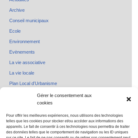
Archive
Conseil municipaux
Ecole
Environnement
Evènements
La vie associative
La vie locale
Plan Local d'Urbanisme
Rendez-vous
Gérer le consentement aux
cookies
Urbanisme
Pour offrir les meilleures expériences, nous utilisons des technologies
telles que les cookies pour stocker et/ou accéder aux informations des
appareils. Le fait de consentir à ces technologies nous permettra de traiter
des données telles que le comportement de navigation ou les ID uniques
@ Sainte Marie des Champs
sur ce site. Le fait de ne pas consentir ou de retirer son consentement peut