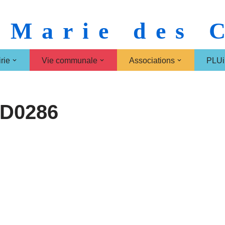
 Marie des
rie
Vie communale
Associations
PLUi
LD0286