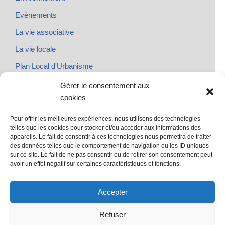
Evènements
La vie associative
La vie locale
Plan Local d'Urbanisme
Rendez-vous
Gérer le consentement aux
cookies
Urbanisme
Pour offrir les meilleures expériences, nous utilisons des technologies
telles que les cookies pour stocker et/ou accéder aux informations des
appareils. Le fait de consentir à ces technologies nous permettra de traiter
des données telles que le comportement de navigation ou les ID uniques
@ Sainte Marie des Champs
sur ce site. Le fait de ne pas consentir ou de retirer son consentement peut
Mentions légales
avoir un effet négatif sur certaines caractéristiques et fonctions.
propulsé par Tambour de Ville avec Wordpress
.
Accepter
Refuser