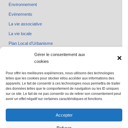
Environnement
Evènements
La vie associative
La vie locale
Plan Local d'Urbanisme
Rendez-vous
Gérer le consentement aux
cookies
Urbanisme
Pour offrir les meilleures expériences, nous utilisons des technologies
telles que les cookies pour stocker et/ou accéder aux informations des
appareils. Le fait de consentir à ces technologies nous permettra de traiter
des données telles que le comportement de navigation ou les ID uniques
@ Sainte Marie des Champs
sur ce site. Le fait de ne pas consentir ou de retirer son consentement peut
Mentions légales
avoir un effet négatif sur certaines caractéristiques et fonctions.
propulsé par Tambour de Ville avec Wordpress
.
Accepter
Refuser