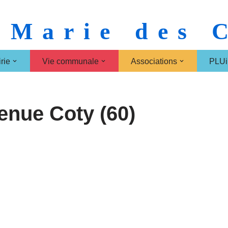
 Marie des
rie
Vie communale
Associations
PLUi
enue Coty (60)