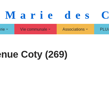
 Marie des
rie
Vie communale
Associations
PLUi
nue Coty (269)