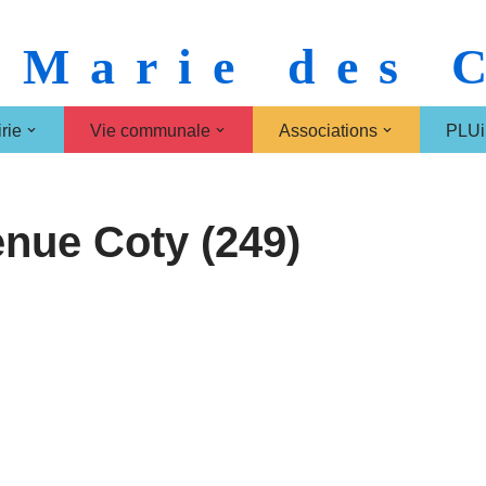
 Marie des
rie
Vie communale
Associations
PLUi
nue Coty (249)