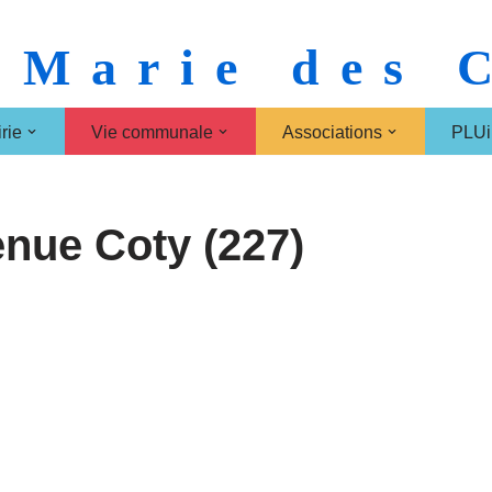
 Marie des
rie
Vie communale
Associations
PLUi
nue Coty (227)