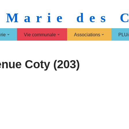
 Marie des
rie
Vie communale
Associations
PLUi
nue Coty (203)