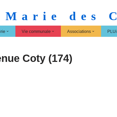
 Marie des
rie
Vie communale
Associations
PLUi
nue Coty (174)