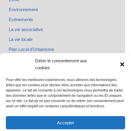
Environnement
Evènements
La vie associative
La vie locale
Plan Local d'Urbanisme
Rendez-vous
Gérer le consentement aux
cookies
Urbanisme
Pour offrir les meilleures expériences, nous utilisons des technologies
telles que les cookies pour stocker et/ou accéder aux informations des
appareils. Le fait de consentir à ces technologies nous permettra de traiter
des données telles que le comportement de navigation ou les ID uniques
@ Sainte Marie des Champs
sur ce site. Le fait de ne pas consentir ou de retirer son consentement peut
Mentions légales
avoir un effet négatif sur certaines caractéristiques et fonctions.
propulsé par Tambour de Ville avec Wordpress
.
Accepter