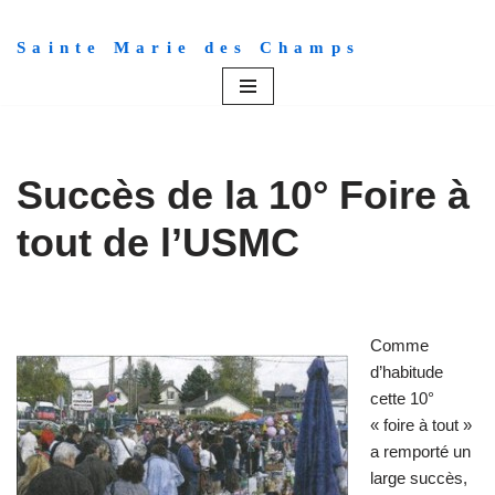
Sainte Marie des Champs
Aller
au
contenu
Succès de la 10° Foire à
tout de l’USMC
Comme
d’habitude
cette 10°
« foire à tout »
a remporté un
large succès,