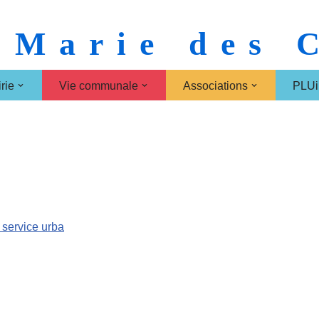
 Marie des
rie
Vie communale
Associations
PLUi