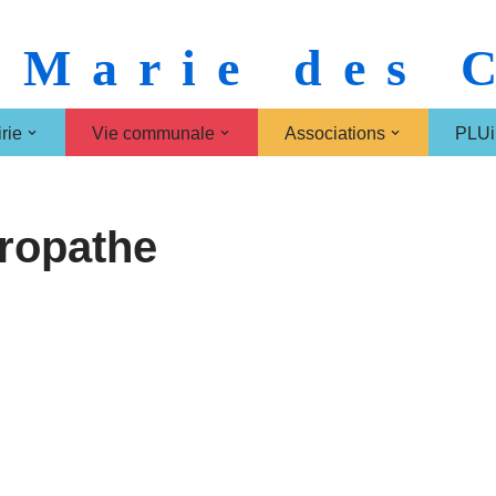
 Marie des
rie
Vie communale
Associations
PLUi
ropathe