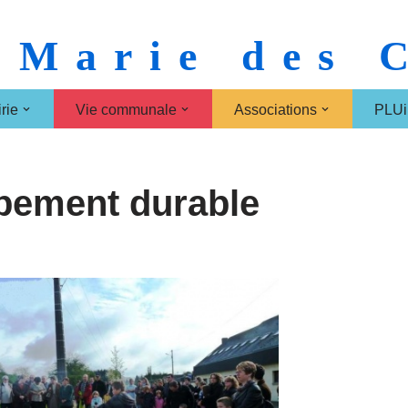
 Marie des
rie
Vie communale
Associations
PLUi
pement durable