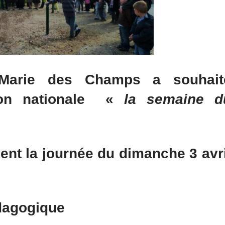
arie des Champs a souhait
tion nationale «
la semaine d
ent la journée du dimanche 3 avri
édagogique