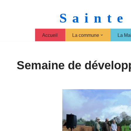
Sainte
Aller
au
contenu
Accueil
La commune
La Mai
Semaine de dévelop