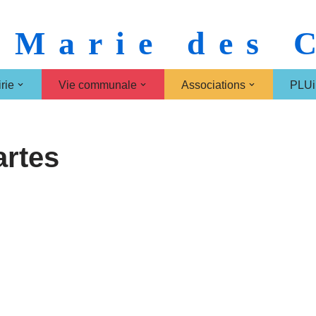
 Marie des
rie
Vie communale
Associations
PLUi
artes