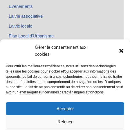
Evènements
La vie associative
La vie locale
Plan Local d'Urbanisme
Rendez-vous
Gérer le consentement aux
cookies
Urbanisme
Pour offrir les meilleures expériences, nous utilisons des technologies
telles que les cookies pour stocker et/ou accéder aux informations des
appareils. Le fait de consentir à ces technologies nous permettra de traiter
des données telles que le comportement de navigation ou les ID uniques
@ Sainte Marie des Champs
sur ce site. Le fait de ne pas consentir ou de retirer son consentement peut
Mentions légales
avoir un effet négatif sur certaines caractéristiques et fonctions.
propulsé par Tambour de Ville avec Wordpress
.
Accepter
Refuser