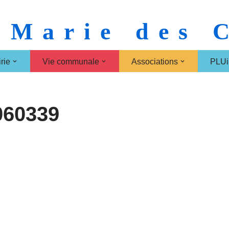
 Marie des
rie
Vie communale
Associations
PLUi
060339