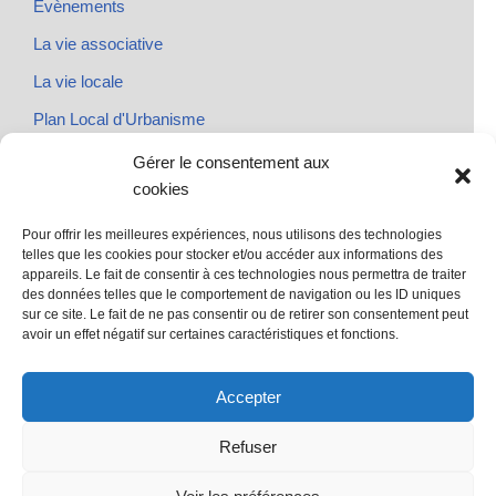
Evènements
La vie associative
La vie locale
Plan Local d'Urbanisme
Rendez-vous
Gérer le consentement aux
cookies
Urbanisme
Pour offrir les meilleures expériences, nous utilisons des technologies
telles que les cookies pour stocker et/ou accéder aux informations des
appareils. Le fait de consentir à ces technologies nous permettra de traiter
des données telles que le comportement de navigation ou les ID uniques
@ Sainte Marie des Champs
sur ce site. Le fait de ne pas consentir ou de retirer son consentement peut
Mentions légales
avoir un effet négatif sur certaines caractéristiques et fonctions.
propulsé par Tambour de Ville avec Wordpress
.
Accepter
Refuser