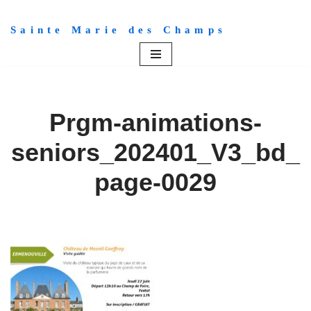
Sainte Marie des Champs
Aller
au
contenu
Prgm-animations-
seniors_202401_V3_bd_
page-0029