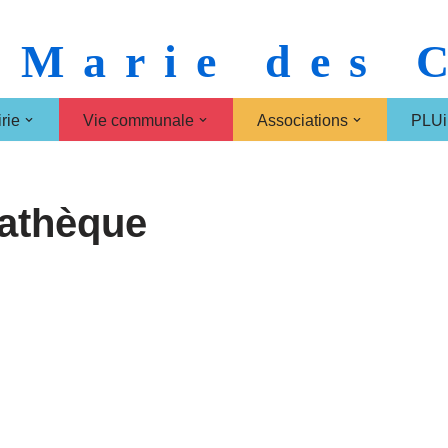
 Marie des
rie
Vie communale
Associations
PLUi
athèque