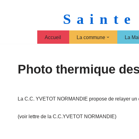
Sainte
Aller
au
contenu
Accueil
La commune
La Mai
Photo thermique des
La C.C. YVETOT NORMANDIE propose de relayer un dis
(voir lettre de la C.C.YVETOT NORMANDIE)