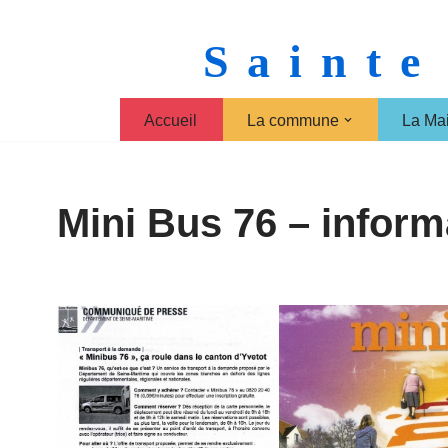
Sainte
Aller
au
contenu
Accueil
La commune
La Mai
Mini Bus 76 – inform