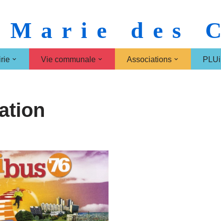
 Marie des
rie
Vie communale
Associations
PLUi
ation