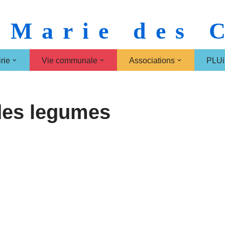
 Marie des
rie
Vie communale
Associations
PLUi
des legumes