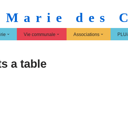
 Marie des
rie
Vie communale
Associations
PLUi
s a table