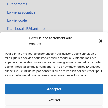
Evènements
La vie associative
La vie locale
Plan Local d'Urbanisme
Rendez-vous
Gérer le consentement aux
cookies
Urbanisme
Pour offrir les meilleures expériences, nous utilisons des technologies
telles que les cookies pour stocker et/ou accéder aux informations des
appareils. Le fait de consentir à ces technologies nous permettra de traiter
des données telles que le comportement de navigation ou les ID uniques
@ Sainte Marie des Champs
sur ce site. Le fait de ne pas consentir ou de retirer son consentement peut
Mentions légales
avoir un effet négatif sur certaines caractéristiques et fonctions.
propulsé par Tambour de Ville avec Wordpress
.
Accepter
Refuser