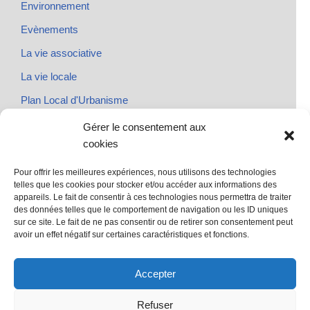
Environnement
Evènements
La vie associative
La vie locale
Plan Local d'Urbanisme
Rendez-vous
Gérer le consentement aux
cookies
Urbanisme
Pour offrir les meilleures expériences, nous utilisons des technologies
telles que les cookies pour stocker et/ou accéder aux informations des
appareils. Le fait de consentir à ces technologies nous permettra de traiter
des données telles que le comportement de navigation ou les ID uniques
@ Sainte Marie des Champs
sur ce site. Le fait de ne pas consentir ou de retirer son consentement peut
Mentions légales
avoir un effet négatif sur certaines caractéristiques et fonctions.
propulsé par Tambour de Ville avec Wordpress
.
Accepter
Refuser