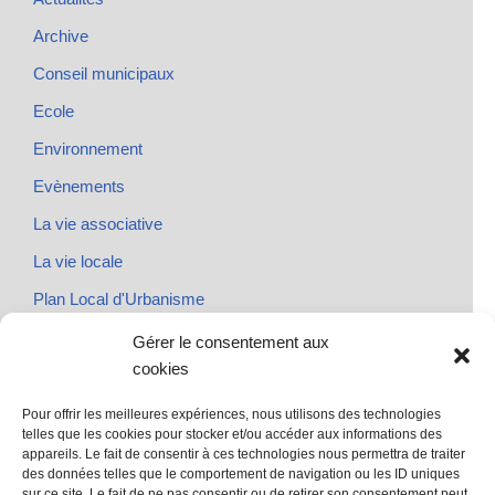
Archive
Conseil municipaux
Ecole
Environnement
Evènements
La vie associative
La vie locale
Plan Local d'Urbanisme
Rendez-vous
Gérer le consentement aux
cookies
Urbanisme
Pour offrir les meilleures expériences, nous utilisons des technologies
telles que les cookies pour stocker et/ou accéder aux informations des
appareils. Le fait de consentir à ces technologies nous permettra de traiter
des données telles que le comportement de navigation ou les ID uniques
@ Sainte Marie des Champs
sur ce site. Le fait de ne pas consentir ou de retirer son consentement peut