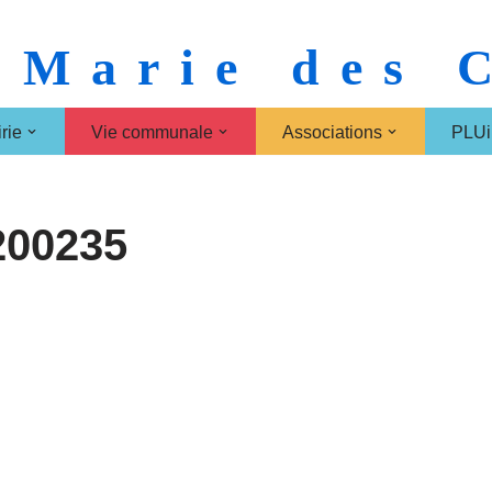
 Marie des
rie
Vie communale
Associations
PLUi
200235