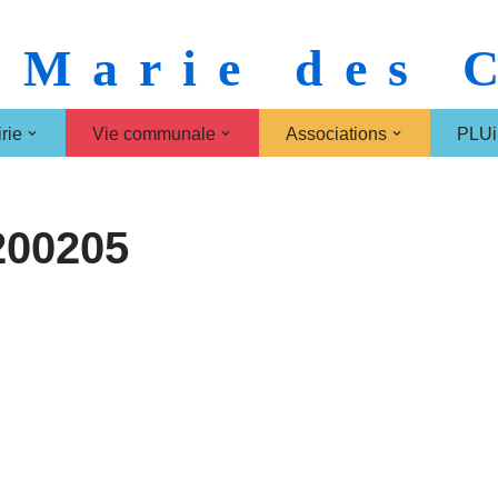
 Marie des
rie
Vie communale
Associations
PLUi
200205