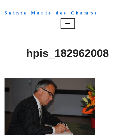
Sainte Marie des Champs
Aller
au
contenu
hpis_182962008