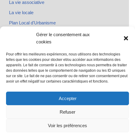
La vie associative
La vie locale
Plan Local d'Urbanisme
Rendez-vous
Gérer le consentement aux
cookies
Urbanisme
Pour offrir les meilleures expériences, nous utilisons des technologies
telles que les cookies pour stocker et/ou accéder aux informations des
appareils. Le fait de consentir à ces technologies nous permettra de traiter
des données telles que le comportement de navigation ou les ID uniques
@ Sainte Marie des Champs
sur ce site. Le fait de ne pas consentir ou de retirer son consentement peut
Mentions légales
avoir un effet négatif sur certaines caractéristiques et fonctions.
propulsé par Tambour de Ville avec Wordpress
.
Accepter
Refuser
Voir les préférences
©Sainte Marie des Champs propulsé par
Tambour de Ville
avec
WordPress
.
|
mentions legales