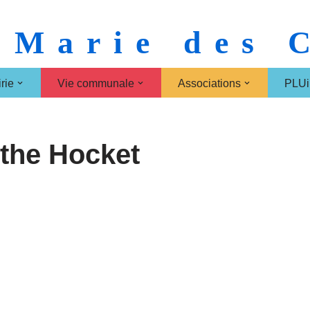
 Marie des
rie
Vie communale
Associations
PLUi
 the Hocket