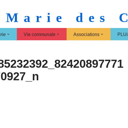
 Marie des
rie
Vie communale
Associations
PLUi
85232392_82420897771
70927_n