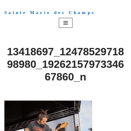
Sainte Marie des Champs
Aller
au
contenu
13418697_12478529718
98980_19262157973346
67860_n