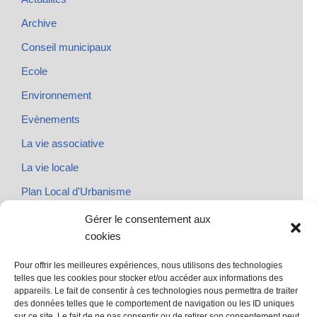
Archive
Conseil municipaux
Ecole
Environnement
Evènements
La vie associative
La vie locale
Plan Local d'Urbanisme
Rendez-vous
Gérer le consentement aux
cookies
Urbanisme
Pour offrir les meilleures expériences, nous utilisons des technologies
telles que les cookies pour stocker et/ou accéder aux informations des
appareils. Le fait de consentir à ces technologies nous permettra de traiter
des données telles que le comportement de navigation ou les ID uniques
@ Sainte Marie des Champs
sur ce site. Le fait de ne pas consentir ou de retirer son consentement peut