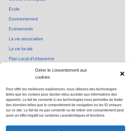
Ecole
Environnement
Evènements
La vie associative
La vie locale
Plan Local d'Urbanisme
Rendez-vous
Gérer le consentement aux
cookies
Urbanisme
Pour offrir les meilleures expériences, nous utilisons des technologies
telles que les cookies pour stocker et/ou accéder aux informations des
appareils. Le fait de consentir à ces technologies nous permettra de traiter
des données telles que le comportement de navigation ou les ID uniques
@ Sainte Marie des Champs
sur ce site. Le fait de ne pas consentir ou de retirer son consentement peut
Mentions légales
avoir un effet négatif sur certaines caractéristiques et fonctions.
propulsé par Tambour de Ville avec Wordpress
.