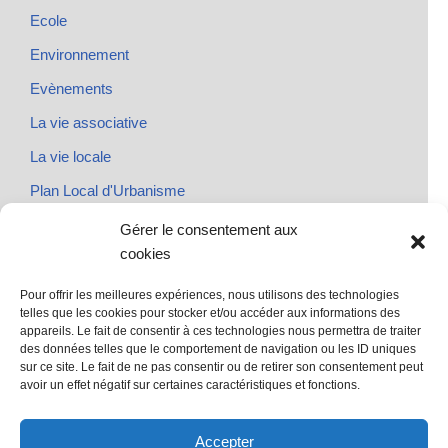
Ecole
Environnement
Evènements
La vie associative
La vie locale
Plan Local d'Urbanisme
Rendez-vous
Gérer le consentement aux
cookies
Urbanisme
Pour offrir les meilleures expériences, nous utilisons des technologies
telles que les cookies pour stocker et/ou accéder aux informations des
appareils. Le fait de consentir à ces technologies nous permettra de traiter
des données telles que le comportement de navigation ou les ID uniques
@ Sainte Marie des Champs
sur ce site. Le fait de ne pas consentir ou de retirer son consentement peut
Mentions légales
avoir un effet négatif sur certaines caractéristiques et fonctions.
propulsé par Tambour de Ville avec Wordpress
.
Accepter