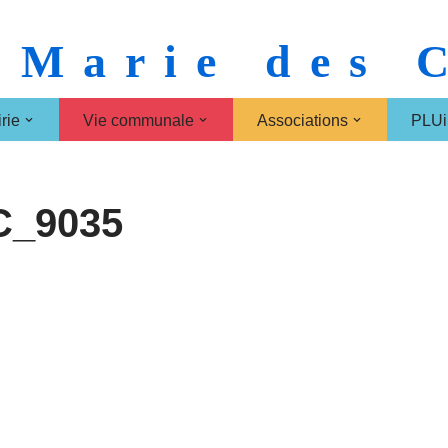
 Marie des
rie
Vie communale
Associations
PLUi
C_9035