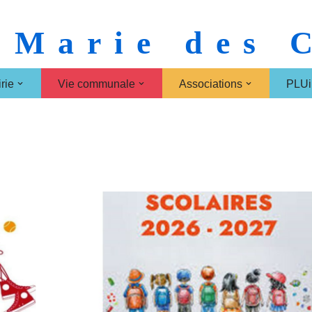
 Marie des
rie
Vie communale
Associations
PLUi